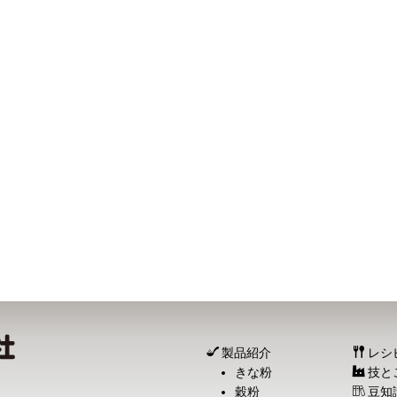
製品紹介
レシ
きな粉
技と
穀粉
豆知