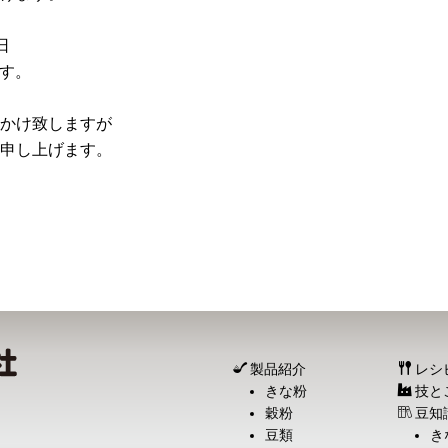
日
ます。
かけ致しますが
申し上げます。
製品紹介
レシ
きな粉
技と
穀粉
豆知
豆類
き